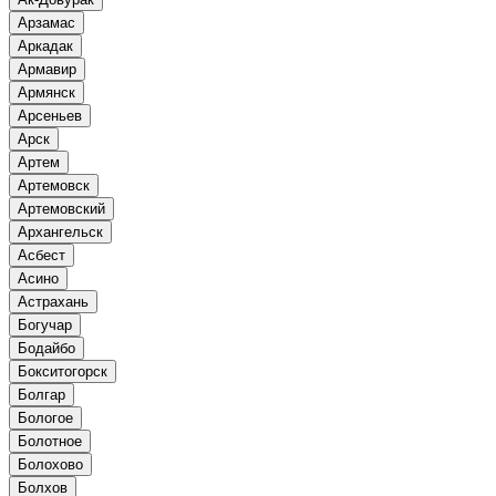
Арзамас
Аркадак
Армавир
Армянск
Арсеньев
Арск
Артем
Артемовск
Артемовский
Архангельск
Асбест
Асино
Астрахань
Богучар
Бодайбо
Бокситогорск
Болгар
Бологое
Болотное
Болохово
Болхов