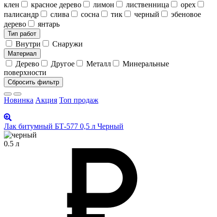
клен
красное дерево
лимон
лиственница
орех
палисандр
слива
сосна
тик
черный
эбеновое
дерево
янтарь
Тип работ
Внутри
Снаружи
Материал
Дерево
Другое
Металл
Минеральные
поверхности
Сбросить фильтр
Новинка
Акция
Топ продаж
Лак битумный БТ-577 0,5 л Черный
0.5 л