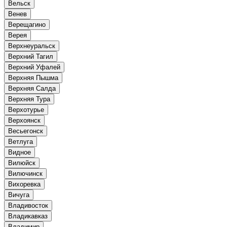
Вельск
Венев
Верещагино
Верея
Верхнеуральск
Верхний Тагил
Верхний Уфалей
Верхняя Пышма
Верхняя Салда
Верхняя Тура
Верхотурье
Верхоянск
Весьегонск
Ветлуга
Видное
Вилюйск
Вилючинск
Вихоревка
Вичуга
Владивосток
Владикавказ
Владимир