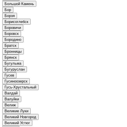
Большой Камень
Бор
Борзя
Борисоглебск
Боровичи
Боровск
Бородино
Братск
Бронницы
Брянск
Бугульма
Бугуруслан
Гусев
Гусиноозерск
Гусь-Хрустальный
Валдай
Валуйки
Велиж
Великие Луки
Великий Новгород
Великий Устюг