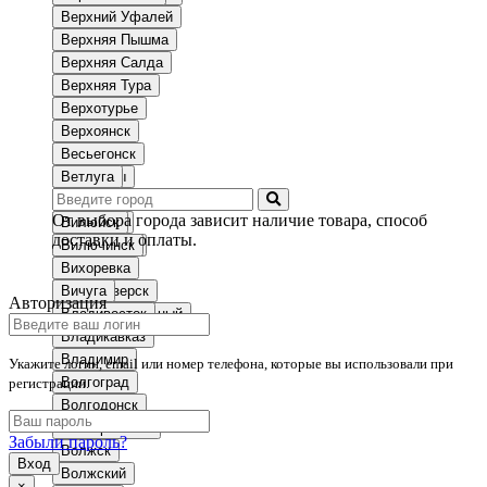
Бор
Верхний Уфалей
Борзя
Верхняя Пышма
Борисоглебск
Верхняя Салда
Боровичи
Верхняя Тура
Боровск
Верхотурье
Бородино
Верхоянск
Братск
Весьегонск
Бронницы
Ветлуга
Брянск
Видное
От выбора города зависит наличие товара, способ
Бугульма
Вилюйск
доставки и оплаты.
Бугуруслан
Вилючинск
Гусев
Вихоревка
Гусиноозерск
Вичуга
Авторизация
Гусь-Хрустальный
Владивосток
Владикавказ
Владимир
Укажите логин, email или номер телефона, которые вы использовали при
Волгоград
регистрации.
Волгодонск
Волгореченск
Забыли пароль?
Волжск
Вход
Волжский
×