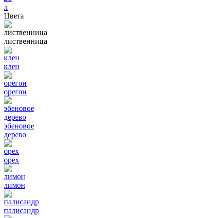
л
Цвета
лиственница
клен
орегон
эбеновое
дерево
орех
лимон
палисандр