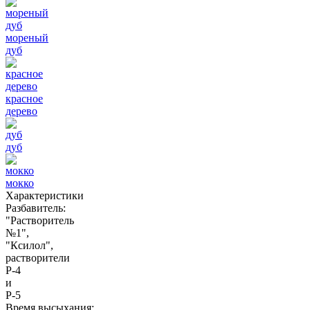
мореный
дуб
красное
дерево
дуб
мокко
Характеристики
Разбавитель:
"Растворитель
№1",
"Ксилол",
растворители
Р-4
и
Р-5
Время высыхания: