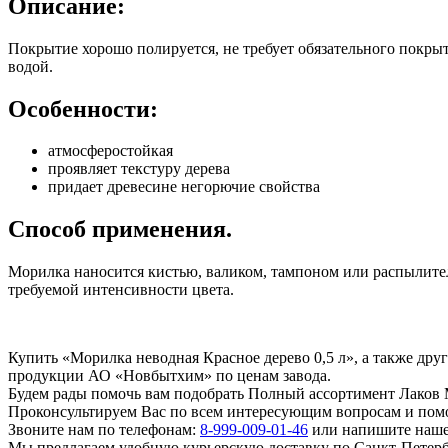
Описание:
Покрытие хорошо полируется, не требует обязательного покрыт
водой.
Особенности:
атмосферостойкая
проявляет текстуру дерева
придает древесине негорючие свойства
Способ применения.
Морилка наносится кистью, валиком, тампоном или распылите
требуемой интенсивности цвета.
Купить «Морилка неводная Красное дерево 0,5 л», а также д
продукции АО «Новбытхим» по ценам завода.
Будем рады помочь вам подобрать Полный ассортимент Лаков
Проконсультируем Вас по всем интересующим вопросам и пом
Звоните нам по телефонам:
8-999-009-01-46
или напишите нашем
Мы предлагаем удобную курьерскую доставку по Санкт-Петерб