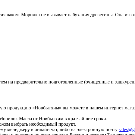
ия лаком. Морилка не вызывает набухания древесины. Она изгот
лем на предварительно подготовленные (очищенные и зашкуренн
ругую продукцию «Новбытхим» вы можете в нашем интернет маг
 Морилок Масла от Новбытхим в кратчайшие сроки.
ожем выбрать необходимый продукт.
у менеджеру в онлайн чат, либо на электронную почту
sales@g
ургу и доставку по всем городам России и странам Таможенног