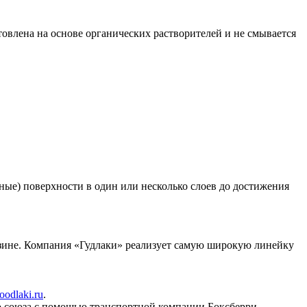
овлена на основе органических растворителей и не смывается
ые) поверхности в один или несколько слоев до достижения
азине. Компания «Гудлаки» реализует самую широкую линейку
oodlaki.ru
.
о союза с помощью транспортной компании Боксберри.