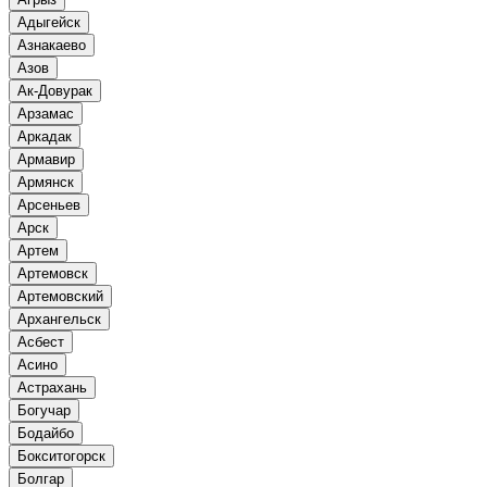
Адыгейск
Азнакаево
Азов
Ак-Довурак
Арзамас
Аркадак
Армавир
Армянск
Арсеньев
Арск
Артем
Артемовск
Артемовский
Архангельск
Асбест
Асино
Астрахань
Богучар
Бодайбо
Бокситогорск
Болгар