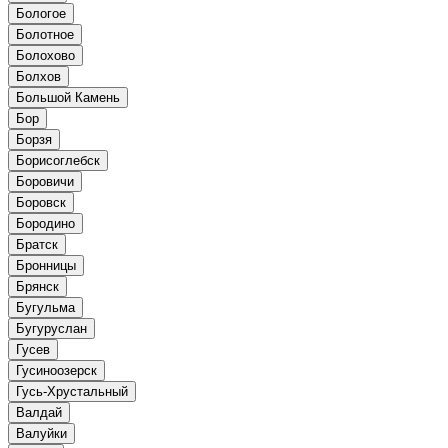
Бологое
Болотное
Болохово
Болхов
Большой Камень
Бор
Борзя
Борисоглебск
Боровичи
Боровск
Бородино
Братск
Бронницы
Брянск
Бугульма
Бугуруслан
Гусев
Гусиноозерск
Гусь-Хрустальный
Валдай
Валуйки