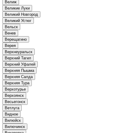
Велиж
Великие Луки
Великий Новгород
Великий Устюг
Вельск
Венев
Верещагино
Верея
Верхнеуральск
Верхний Тагил
Верхний Уфалей
Верхняя Пышма
Верхняя Салда
Верхняя Тура
Верхотурье
Верхоянск
Весьегонск
Ветлуга
Видное
Вилюйск
Вилючинск
Вихоревка