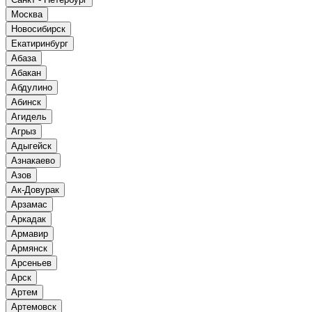
Москва
Новосибирск
Екатиринбург
Абаза
Абакан
Абдулино
Абинск
Агидель
Агрыз
Адыгейск
Азнакаево
Азов
Ак-Довурак
Арзамас
Аркадак
Армавир
Армянск
Арсеньев
Арск
Артем
Артемовск