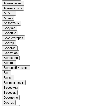
Артемовский
Архангельск
Асбест
Асино
Астрахань
Богучар
Бодайбо
Бокситогорск
Болгар
Бологое
Болотное
Болохово
Болхов
Большой Камень
Бор
Борзя
Борисоглебск
Боровичи
Боровск
Бородино
Братск