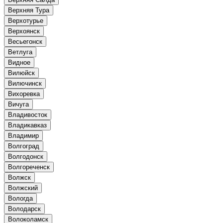
Верхняя Тура
Верхотурье
Верхоянск
Весьегонск
Ветлуга
Видное
Вилюйск
Вилючинск
Вихоревка
Вичуга
Владивосток
Владикавказ
Владимир
Волгоград
Волгодонск
Волгореченск
Волжск
Волжский
Вологда
Володарск
Волоколамск