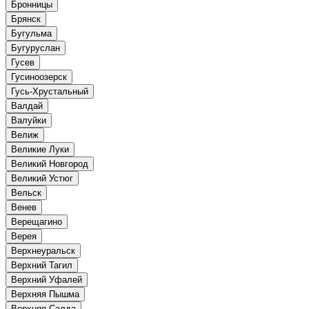
Бронницы
Брянск
Бугульма
Бугуруслан
Гусев
Гусиноозерск
Гусь-Хрустальный
Валдай
Валуйки
Велиж
Великие Луки
Великий Новгород
Великий Устюг
Вельск
Венев
Верещагино
Верея
Верхнеуральск
Верхний Тагил
Верхний Уфалей
Верхняя Пышма
Верхняя Салда