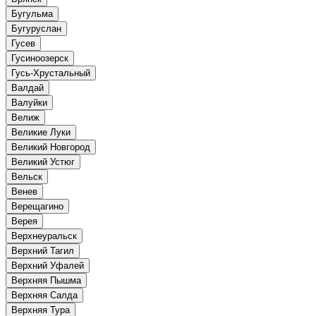
Бугульма
Бугуруслан
Гусев
Гусиноозерск
Гусь-Хрустальный
Валдай
Валуйки
Велиж
Великие Луки
Великий Новгород
Великий Устюг
Вельск
Венев
Верещагино
Верея
Верхнеуральск
Верхний Тагил
Верхний Уфалей
Верхняя Пышма
Верхняя Салда
Верхняя Тура