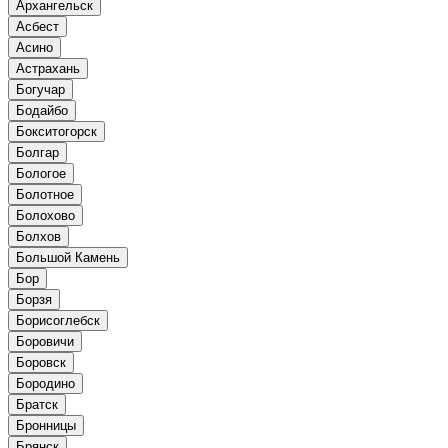
Архангельск
Асбест
Асино
Астрахань
Богучар
Бодайбо
Бокситогорск
Болгар
Бологое
Болотное
Болохово
Болхов
Большой Камень
Бор
Борзя
Борисоглебск
Боровичи
Боровск
Бородино
Братск
Бронницы
Брянск