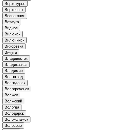
Верхотурье
Верхоянск
Весьегонск
Ветлуга
Видное
Вилюйск
Вилючинск
Вихоревка
Вичуга
Владивосток
Владикавказ
Владимир
Волгоград
Волгодонск
Волгореченск
Волжск
Волжский
Вологда
Володарск
Волоколамск
Волосово