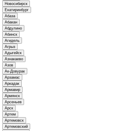
Новосибирск
Екатиринбург
Абаза
Абакан
Абдулино
Абинск
Агидель
Агрыз
Адыгейск
Азнакаево
Азов
Ак-Довурак
Арзамас
Аркадак
Армавир
Армянск
Арсеньев
Арск
Артем
Артемовск
Артемовский