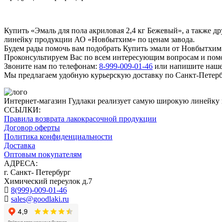
Купить «Эмаль для пола акриловая 2,4 кг Бежевый», а также
линейку продукции АО «Новбытхим» по ценам завода.
Будем рады помочь вам подобрать Купить эмали от Новбытхим 
Проконсультируем Вас по всем интересующим вопросам и пом
Звоните нам по телефонам:
8-999-009-01-46
или напишите нашем
Мы предлагаем удобную курьерскую доставку по Санкт-Петерб
Интернет-магазин Гудлаки реализует самую широкую линейку
ССЫЛКИ:
Правила возврата лакокрасочной продукции
Договор оферты
Политика конфиденциальности
Доставка
Оптовым покупателям
АДРЕСА:
г. Санкт- Петербург
Химический переулок д.7
8(999)-009-01-46
sales@goodlaki.ru