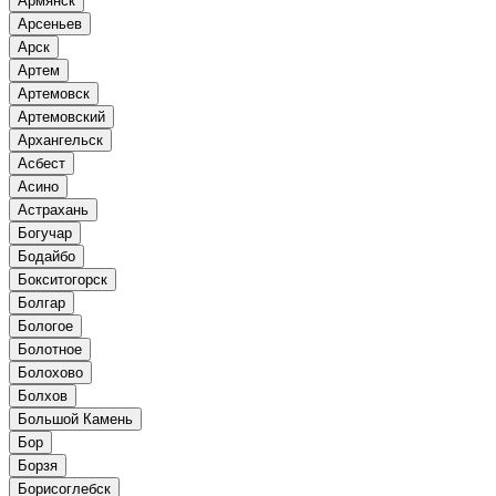
Армянск
Арсеньев
Арск
Артем
Артемовск
Артемовский
Архангельск
Асбест
Асино
Астрахань
Богучар
Бодайбо
Бокситогорск
Болгар
Бологое
Болотное
Болохово
Болхов
Большой Камень
Бор
Борзя
Борисоглебск