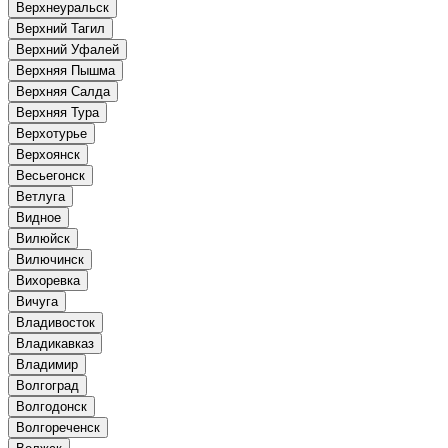
Верхнеуральск
Верхний Тагил
Верхний Уфалей
Верхняя Пышма
Верхняя Салда
Верхняя Тура
Верхотурье
Верхоянск
Весьегонск
Ветлуга
Видное
Вилюйск
Вилючинск
Вихоревка
Вичуга
Владивосток
Владикавказ
Владимир
Волгоград
Волгодонск
Волгореченск