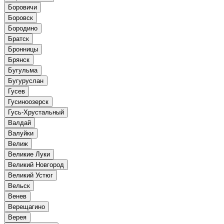
Боровичи
Боровск
Бородино
Братск
Бронницы
Брянск
Бугульма
Бугуруслан
Гусев
Гусиноозерск
Гусь-Хрустальный
Валдай
Валуйки
Велиж
Великие Луки
Великий Новгород
Великий Устюг
Вельск
Венев
Верещагино
Верея