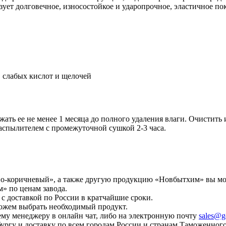
ует долговечное, износостойкое и ударопрочное, эластичное по
, слабых кислот и щелочей
ать ее не менее 1 месяца до полного удаления влаги. Очистить
распылителем с промежуточной сушкой 2-3 часа.
сно-коричневый», а также другую продукцию «Новбытхим» вы мо
 по ценам завода.
с доставкой по России в кратчайшие сроки.
ожем выбрать необходимый продукт.
у менеджеру в онлайн чат, либо на электронную почту
sales@g
ургу и доставку по всем городам России и странам Таможенног