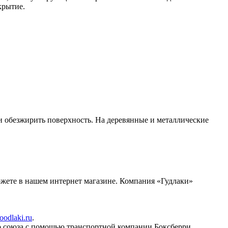
крытие.
 и обезжирить поверхность. На деревянные и металлические
жете в нашем интернет магазине. Компания «Гудлаки»
oodlaki.ru
.
о союза с помощью транспортной компании Боксберри.