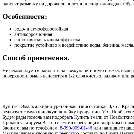
наносят разметку на дорожное полотно и спортплощадки. Образ
Особенности:
водо- и атмосферостойкая
антикоррозионная
с противоскользящим эффектом
покрытие устойчиво к воздействию воды, бензина, масла
Способ применения.
Не рекомендуется наносить на свежую бетонную стяжку, выдерж
поверхности эмаль наносится в 1-2 слоя кистью, валиком или 
Купить «Эмаль алкидно-уретановая износостойкая 0,75 л Кра
реализует самую широкую линейку продукции АО «Новбытхим»
Будем рады помочь вам подобрать Купить эмали от Новбытхим 
Проконсультируем Вас по всем интересующим вопросам и пом
Звоните нам по телефонам:
8-999-009-01-46
или напишите нашем
Мы предлагаем удобную курьерскую доставку по Санкт-Петерб