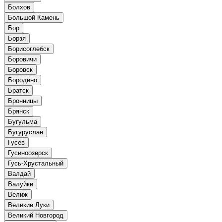
Болхов
Большой Камень
Бор
Борзя
Борисоглебск
Боровичи
Боровск
Бородино
Братск
Бронницы
Брянск
Бугульма
Бугуруслан
Гусев
Гусиноозерск
Гусь-Хрустальный
Валдай
Валуйки
Велиж
Великие Луки
Великий Новгород