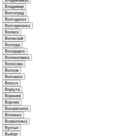
Владикавказ
Владимир
Волгоград
Волгодонск
Волгореченск
Волжск
Волжский
Вологда
Володарск
Волоколамск
Волосово
Волхов
Волчанск
Вольск
Воркута
Воронеж
Ворсма
Воскресенск
Воткинск
Всеволожск
Вуктыл
Выборг