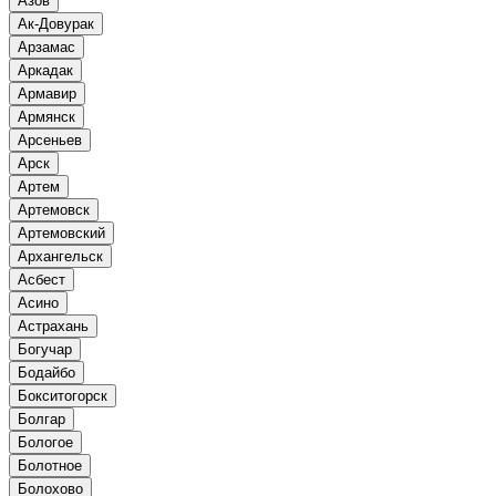
Азов
Ак-Довурак
Арзамас
Аркадак
Армавир
Армянск
Арсеньев
Арск
Артем
Артемовск
Артемовский
Архангельск
Асбест
Асино
Астрахань
Богучар
Бодайбо
Бокситогорск
Болгар
Бологое
Болотное
Болохово