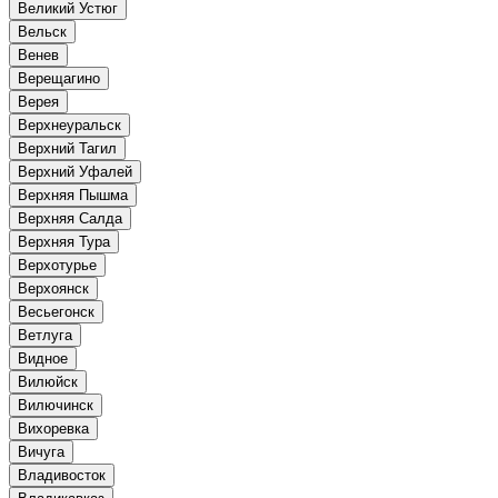
Великий Устюг
Вельск
Венев
Верещагино
Верея
Верхнеуральск
Верхний Тагил
Верхний Уфалей
Верхняя Пышма
Верхняя Салда
Верхняя Тура
Верхотурье
Верхоянск
Весьегонск
Ветлуга
Видное
Вилюйск
Вилючинск
Вихоревка
Вичуга
Владивосток