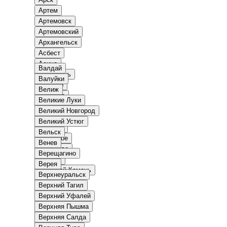
Артем
Артемовск
Артемовский
Архангельск
Асбест
Асино
Валдай
Астрахань
Валуйки
Богучар
Велиж
Бодайбо
Великие Луки
Бокситогорск
Великий Новгород
Болгар
Великий Устюг
Бологое
Вельск
Болотное
Венев
Болохово
Верещагино
Болхов
Верея
Большой Камень
Верхнеуральск
Бор
Верхний Тагил
Борзя
Верхний Уфалей
Борисоглебск
Верхняя Пышма
Боровичи
Верхняя Салда
Боровск