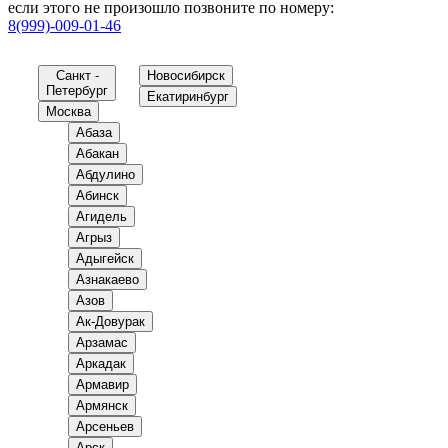
если этого не произошло позвоните по номеру:
8(999)-009-01-46
Санкт -
Новосибирск
Петербург
Екатиринбург
Москва
Абаза
Абакан
Абдулино
Абинск
Агидель
Агрыз
Адыгейск
Азнакаево
Азов
Ак-Довурак
Арзамас
Аркадак
Армавир
Армянск
Арсеньев
Арск